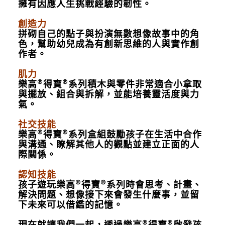
擁有因應人生挑戰經驗的韌性。
創造力
拼砌自己的點子與扮演無數想像故事中的角
色，幫助幼兒成為有創新思維的人與實作創
作者。
肌力
®
®
樂高
得寶
系列積木與零件非常適合小拿取
與擺放、組合與拆解，並能培養靈活度與力
氣。
社交技能
®
®
樂高
得寶
系列盒組鼓勵孩子在生活中合作
與溝通、瞭解其他人的觀點並建立正面的人
際關係。
認知技能
®
®
孩子遊玩樂高
得寶
系列時會思考、計畫、
解決問題、想像接下來會發生什麼事，並留
下未來可以借鑑的記憶。
®
®
現在就讓我們一起，透過樂高
得寶
啟發孩