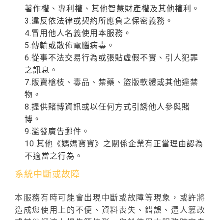
著作權、專利權、其他智慧財產權及其他權利。
3.違反依法律或契約所應負之保密義務。
4.冒用他人名義使用本服務。
5.傳輸或散佈電腦病毒。
6.從事不法交易行為或張貼虛假不實、引人犯罪
之訊息。
7.販賣槍枝、毒品、禁藥、盜版軟體或其他違禁
物。
8.提供賭博資訊或以任何方式引誘他人參與賭
博。
9.濫發廣告郵件。
10.其他《媽媽寶寶》之關係企業有正當理由認為
不適當之行為。
系統中斷或故障
本服務有時可能會出現中斷或故障等現象，或許將
造成您使用上的不便、資料喪失、錯誤、遭人篡改