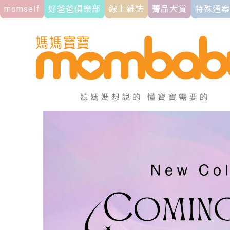
momself
好爸爸俱樂部
線上雜誌
菁品大賞
特殊通案
HOME
>
試用大隊
>
20250617確認試用心得規則