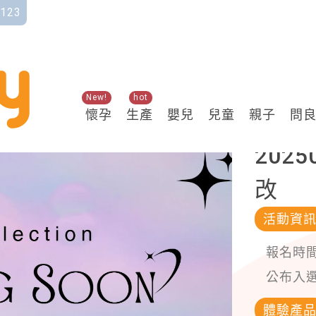
123
New!
hot
修改
懷孕
生產
嬰兒
兒童
親子
問
202
改
活動資
報名時
公布入
體驗產