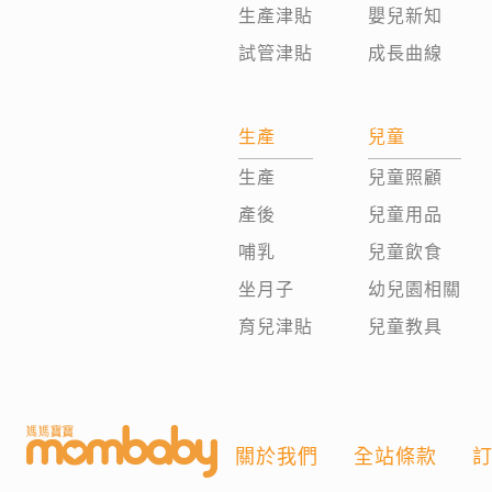
生產津貼
嬰兒新知
試管津貼
成長曲線
生產
兒童
生產
兒童照顧
產後
兒童用品
哺乳
兒童飲食
坐月子
幼兒園相關
育兒津貼
兒童教具
關於我們
全站條款