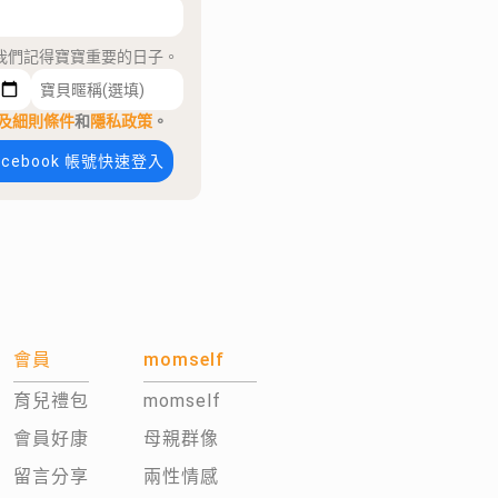
我們記得寶寶重要的日子。
及細則條件
和
隱私政策
。
acebook 帳號快速登入
會員
momself
育兒禮包
momself
會員好康
母親群像
留言分享
兩性情感