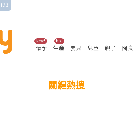
123
New!
hot
懷孕
生產
嬰兒
兒童
親子
問
關鍵熱搜