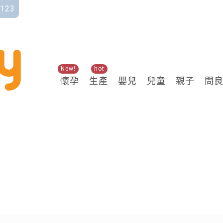
123
New!
hot
懷孕
生產
嬰兒
兒童
親子
問
關鍵熱搜