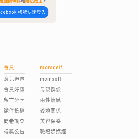
及細則條件
和
隱私政策
。
acebook 帳號快速登入
會員
momself
育兒禮包
momself
會員好康
母親群像
留言分享
兩性情感
徵件投稿
婆媳關係
問卷調查
美容保養
得獎公告
職場媽媽經