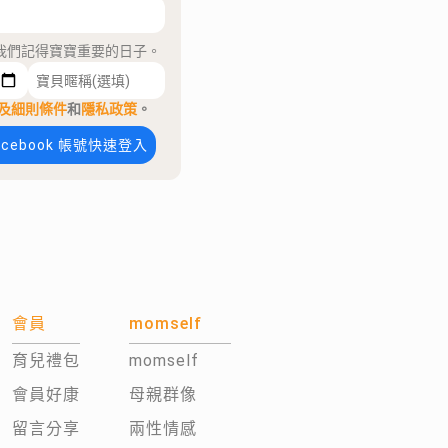
我們記得寶寶重要的日子。
及細則條件
和
隱私政策
。
acebook 帳號快速登入
會員
momself
育兒禮包
momself
會員好康
母親群像
留言分享
兩性情感