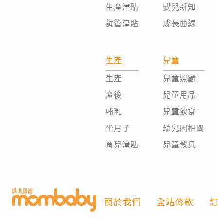
生產津貼
嬰兒新知
試管津貼
成長曲線
生產
兒童
生產
兒童照顧
產後
兒童用品
哺乳
兒童飲食
坐月子
幼兒園相關
育兒津貼
兒童教具
關於我們
全站條款