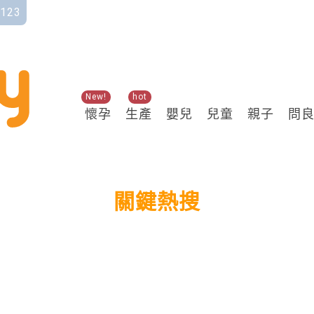
123
New!
hot
懷孕
生產
嬰兒
兒童
親子
問
關鍵熱搜