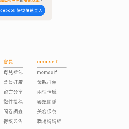
及細則條件
和
隱私政策
。
acebook 帳號快速登入
會員
momself
育兒禮包
momself
會員好康
母親群像
留言分享
兩性情感
徵件投稿
婆媳關係
問卷調查
美容保養
得獎公告
職場媽媽經