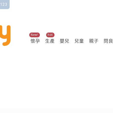
123
New!
hot
懷孕
生產
嬰兒
兒童
親子
問
關鍵熱搜